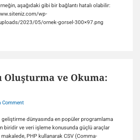
Görselleri
Örneğin, aşağıdaki gibi bir bağlantı hatalı olabilir:
Geri
www.siteniz.com/wp-
Getirme
uploads/2023/05/ornek-gorsel-300×97.png
ordPress
te
aşıma
onrası
ksik
rselleri
rı Oluşturma ve Okuma:
ri
etirme
on
a Comment
PHP
ile
 geliştirme dünyasında en popüler programlama
CSV
en biridir ve veri işleme konusunda güçlü araçlar
Dosyaları
u makalede, PHP kullanarak CSV (Comma-