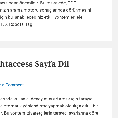
Engelleyin
 açısından önemlidir. Bu makalede, PDF
–
ınızın arama motoru sonuçlarında görünmesini
4
çin kullanabileceğiniz etkili yöntemleri ele
Etkili
Google’ın
 1. X-Robots-Tag
Yol
PDF
Dosyalarınızı
İndekslemesini
Engelleyin
–
.htaccess Sayfa Dil
4
Etkili
Yol
on
e a Comment
Tarayıcı
Diline
erinde kullanıcı deneyimini artırmak için tarayıcı
Göre
re otomatik yönlendirme yapmak oldukça etkili bir
.htaccess
. Bu yöntem, ziyaretçilerin tarayıcı ayarlarına göre