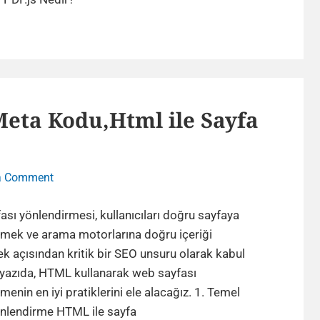
Nedir
ve
Neden
Kullanılır?
ta Kodu,Html ile Sayfa
on
a Comment
HTML
Yönlendirme
sı yönlendirmesi, kullanıcıları doğru sayfaya
Meta
rmek ve arama motorlarına doğru içeriği
Kodu,Html
 açısından kritik bir SEO unsuru olarak kabul
ile
u yazıda, HTML kullanarak web sayfası
Sayfa
menin en iyi pratiklerini ele alacağız. 1. Temel
Yönlendirme
HTML
lendirme HTML ile sayfa