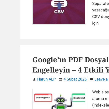
Separated
yazacağın
CSV dosya
PHP
için
ile
CSV
Dosy
Oluş
ve
Google’ın PDF Dosyal
Oku
Engelleyin – 4 Etkili 
Detay
Rehb
Harun ALP
4 Şubat 2025
Leave a
Web site
arama mot
(indeksle