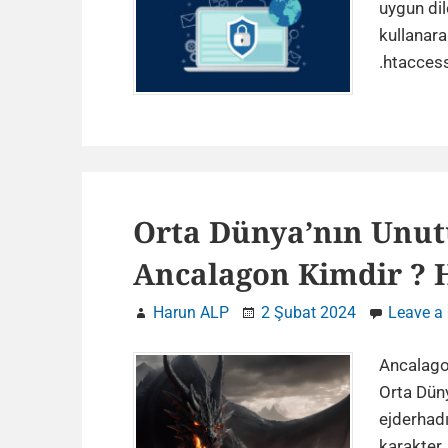
uygun dil
kullanara
.htacces
Orta Dünya’nın Unut
Ancalagon Kimdir ? 
Harun ALP
2 Şubat 2024
Leave a
Ancalagon
Orta Düny
ejderhadır
karakter,