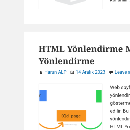
HTML Yönlendirme Me
Yönlendirme
Harun ALP
14 Aralık 2023
Leave 
Web sayfa
yönlendi
göstermek
edilir. B
yönlendir
HTML Yön