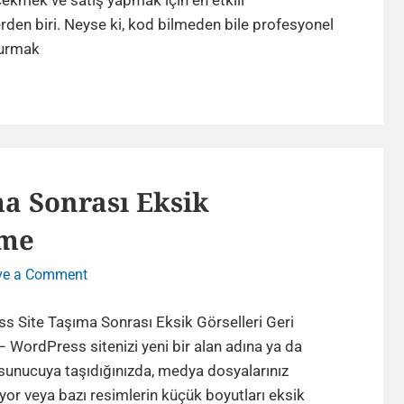
ekmek ve satış yapmak için en etkili
Yapılır?
den biri. Neyse ki, kod bilmeden bile profesyonel
Güncel
Sıfırdan
kurmak
Rehber
Bir
Web
Sitesi
Nasıl
Yapılır?
a Sonrası Eksik
Güncel
Rehber
rme
on
ve a Comment
WordPress
Site
s Site Taşıma Sonrası Eksik Görselleri Geri
Taşıma
 WordPress sitenizi yeni bir alan adına ya da
Sonrası
r sunucuya taşıdığınızda, medya dosyalarınız
Eksik
r veya bazı resimlerin küçük boyutları eksik