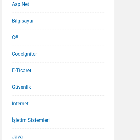
Asp.Net
Bilgisayar
C#
CodeIgniter
E-Ticaret
Güvenlik
İnternet
İşletim Sistemleri
Java