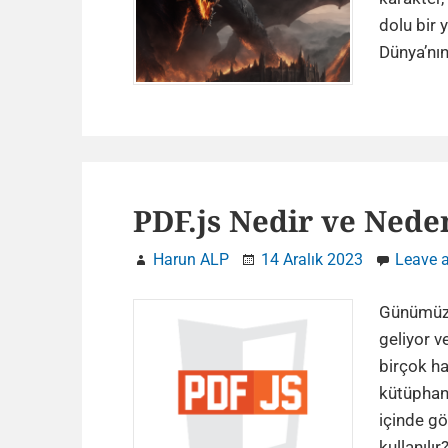
dolu bir 
Dünya’nın 
PDF.js Nedir ve Neden
Harun ALP
14 Aralık 2023
Leave 
Günümüzd
geliyor v
birçok ha
kütüphane
içinde gö
kullanılır