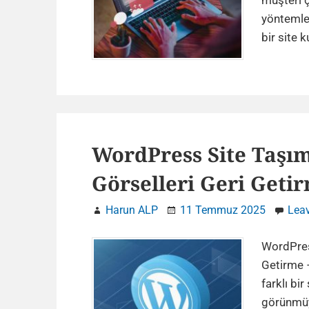
müşteri ç
yöntemler
bir site 
WordPress Site Taşım
Görselleri Geri Geti
Harun ALP
11 Temmuz 2025
Lea
WordPres
Getirme –
farklı bi
görünmüyo