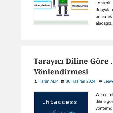
kontrolü
dosyalar
önlemek i
alacağız.
Tarayıcı Diline Göre 
Yönlendirmesi
Harun ALP
30 Haziran 2024
Leav
Web sitel
diline gö
yöntemdir