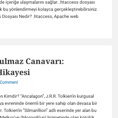
Sayfa
de içeriğe ulaşmalarını sağlar. .htaccess dosyası
Dil
k bu yönlendirmeyi kolayca gerçekleştirebilirsiniz.
Yönlendirmesi
Tarayıcı
s Dosyası Nedir? .htaccess, Apache web
Diline
Göre
.htaccess
Sayfa
Dil
ulmaz Canavarı:
Yönlendirmesi
Hikayesi
on
 Comment
Orta
Dünya’nın
 Kimdir? “Ancalagon”, J.R.R. Tolkien’in kurgusal
Unutulmaz
a evreninde önemli bir yere sahip olan devasa bir
Canavarı:
. Tolkien‘in “Silmarillion” adlı eserinde yer alan bu
Ancalagon
 Melkor‘un (Morgoth’un) hizmetinde olan kötülük