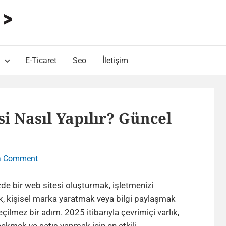
HARUN ALP Kişisel Blog
Web Tasarımı , Yazılım Geliştirme ve SEO Bloğu
E-Ticaret
Seo
İletişim
si Nasıl Yapılır? Güncel
on
a Comment
Sıfırdan
Bir
e bir web sitesi oluşturmak, işletmenizi
Web
, kişisel marka yaratmak veya bilgi paylaşmak
Sitesi
eçilmez bir adım. 2025 itibarıyla çevrimiçi varlık,
Nasıl