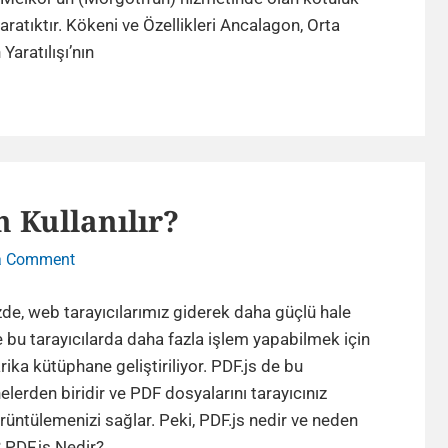
Kimdir
yaratıktır. Kökeni ve Özellikleri Ancalagon, Orta
?
Orta
Yaratılışı’nın
Hikayesi
Dünya’nın
Unutulmaz
Canavarı:
Ancalagon
Kimdir
 Kullanılır?
?
Hikayesi
on
a Comment
PDF.js
Nedir
e, web tarayıcılarımız giderek daha güçlü hale
ve
e bu tarayıcılarda daha fazla işlem yapabilmek için
Neden
rika kütüphane geliştiriliyor. PDF.js de bu
Kullanılır?
lerden biridir ve PDF dosyalarını tarayıcınız
rüntülemenizi sağlar. Peki, PDF.js nedir ve neden
PDF.js
? PDF.js Nedir?