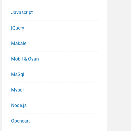
Javascript
jQuery
Makale
Mobil & Oyun
MsSql
Mysql
Node.js
Opencart