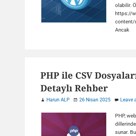
olabilir. 
https://
content/
W
Ancak
Si
T
S
E
Gö
PHP ile CSV Dosyala
Ge
Detaylı Rehber
G
Harun ALP
26 Nisan 2025
Leave 
PHP, web
dillerind
sunar. B