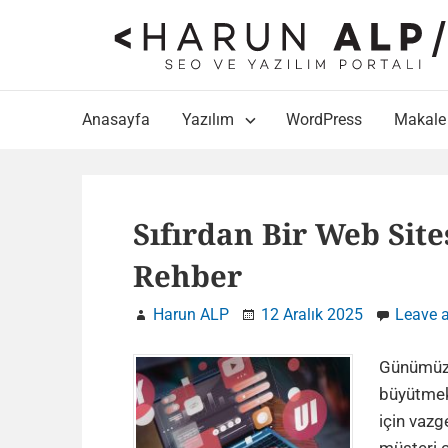
Skip
to
content
Main
Anasayfa
Yazılım
WordPress
Makale
Navigation
Sıfırdan Bir Web Site
Rehber
Harun ALP
12 Aralık 2025
Leave 
Günümüzd
büyütmek
için vazg